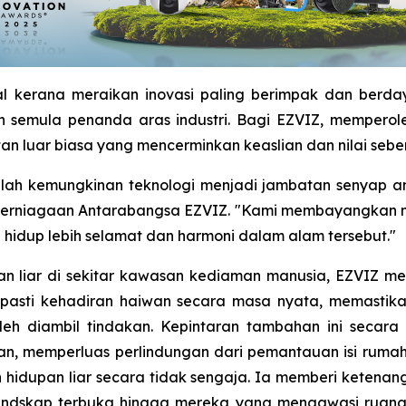
al kerana meraikan inovasi paling berimpak dan berda
 semula penanda aras industri. Bagi EZVIZ, memperole
 luar biasa yang mencerminkan keaslian dan nilai seben
lah kemungkinan teknologi menjadi jambatan senyap an
Perniagaan Antarabangsa EZVIZ. "Kami membayangkan ma
hidup lebih selamat dan harmoni dalam alam tersebut."
upan liar di sekitar kawasan kediaman manusia, EZVIZ 
pasti kehadiran haiwan secara masa nyata, memastikan
oleh diambil tindakan. Kepintaran tambahan ini seca
n, memperluas perlindungan dari pemantauan isi rumah
hidupan liar secara tidak sengaja. Ia memberi ketenan
andskap terbuka hingga mereka yang mengawasi ruang 