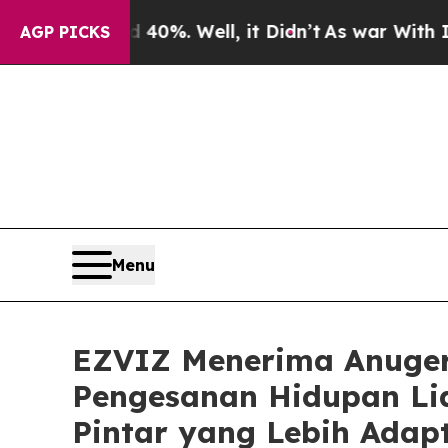
und 40%. Well, it Didn’t
As war With Iran Drove
AGP PICKS
Menu
EZVIZ Menerima Anuger
Pengesanan Hidupan Li
Pintar yang Lebih Adap