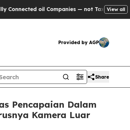
ected oil Companies — not Taxpayers — the Chanc
View all
Provided by AGP
Share
as Pencapaian Dalam
erusnya Kamera Luar