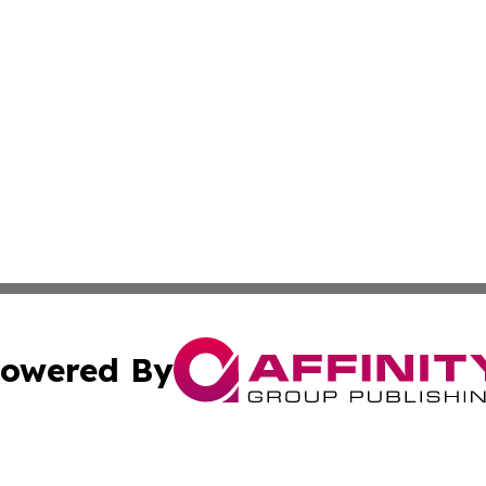
owered By
ubmit Press Release
Terms & Conditions
Copyright/DMCA