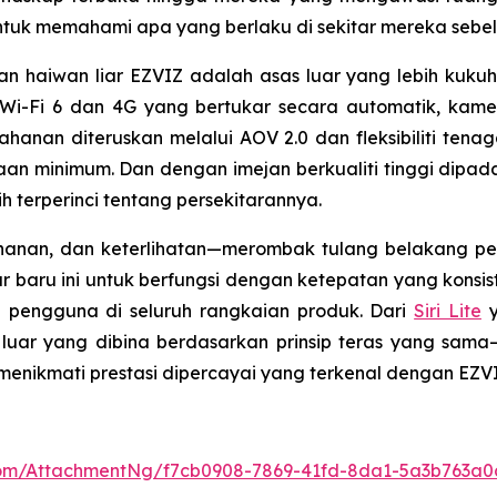
untuk memahami apa yang berlaku di sekitar mereka sebelu
haiwan liar EZVIZ adalah asas luar yang lebih kukuh 
Wi-Fi 6 dan 4G yang bertukar secara automatik, kamer
hanan diteruskan melalui AOV 2.0 dan fleksibiliti tena
an minimum. Dan dengan imejan berkualiti tinggi dipad
 terperinci tentang persekitarannya.
anan, dan keterlihatan—merombak tulang belakang pen
baru ini untuk berfungsi dengan ketepatan yang konsis
h pengguna di seluruh rangkaian produk. Dari
Siri Lite
y
 luar yang dibina berdasarkan prinsip teras yang sa
menikmati prestasi dipercayai yang terkenal dengan EZVI
om/AttachmentNg/f7cb0908-7869-41fd-8da1-5a3b763a0